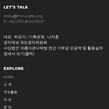
LET’S TALK
miru@
mirucafe.org
P: +82 070 8100 9037
대표 : 허성기 / 기획운영 : 나지훈
공익제보:
국민권익위원회
사단법인 아름다운다락방 연간 기부금 모금액 및 활용실적
명세서 보기(클릭)
EXPLORE
MIRU
소 개
주요활동
미 션
문 의