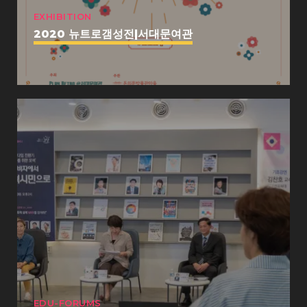
EXHIBITION
2020 뉴트로갬성전|서대문여관
EDU-FORUMS