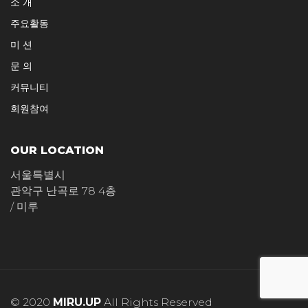
소 개
주요활동
미 션
문 의
커뮤니티
회원참여
OUR LOCATION
서울특별시
관악구 난곡로 78 4층
/ 미루
© 2020
MIRU.UP
All Rights Reserved