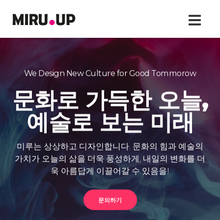
We Design New Culture for Good Tommorow
CREATIVE COMMUNITY & MIRU
문화로 가득한 오늘,
미래 · 문화 · 예술로
혁신하는 '창의 공동
예술로 보는 미래
체’ - 미루
미루는 상상하고 디자인합니다. 문화의 힘과 예술의
가치가 오늘의 삶을 더욱 풍성하게, 내일의 변화를 더
We share the value of culture and art
욱 아름답게 이끌어갈 수 있음을!
and realize the creative community.
문의하기
기부하기