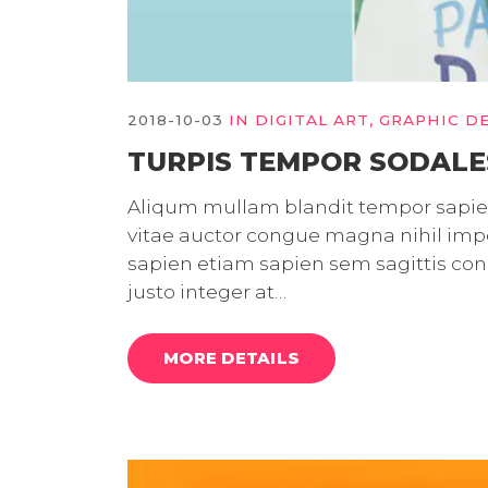
2018-10-03
IN
DIGITAL ART
,
GRAPHIC D
TURPIS TEMPOR SODALE
Aliqum mullam blandit tempor sapien 
vitae auctor congue magna nihil imped
sapien etiam sapien sem sagittis c
justo integer at…
MORE DETAILS