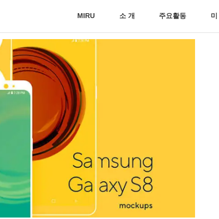
MIRU
소 개
주요활동
미