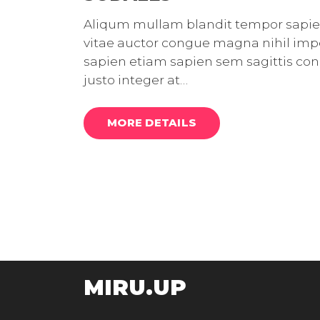
Aliqum mullam blandit tempor sapien 
vitae auctor congue magna nihil imped
sapien etiam sapien sem sagittis c
justo integer at…
MORE DETAILS
MIRU.UP