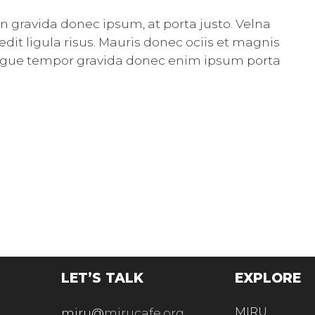
gravida donec ipsum, at porta justo. Velna
it ligula risus. Mauris donec ociis et magnis
ongue tempor gravida donec enim ipsum porta
LET’S TALK
EXPLORE
miru@
mirucafe.org
MIRU